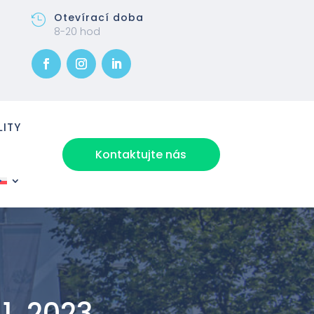
Otevírací doba

8-20 hod
LITY
Kontaktujte nás
1. 2023