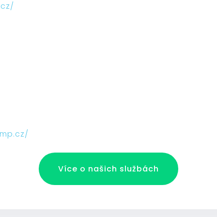
.cz/
a
1
amp.cz/
Více o našich službách