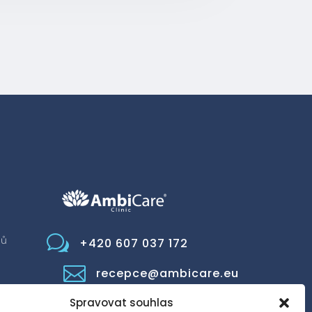
w
jů
+420 607 037 172

recepce@ambicare.eu
Spravovat souhlas