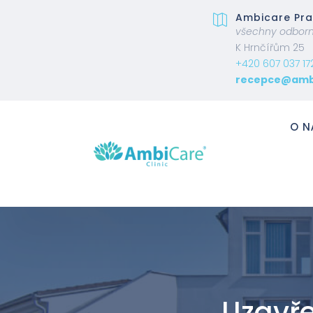
Ambicare Pra

všechny odborn
K Hrnčířům 25
+420 607 037 17
recepce@amb
O N
Uzavře