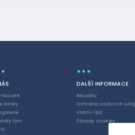
…
…
NÁS
DALŠÍ INFORMACE
mbicare
Aktuality
e kliniky
Ochrana osobních úda
ogalerie
Vnitřní řád
ařský tým
Zásady cookies
ík