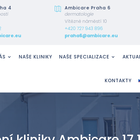
ha 4
Ambicare Praha 6

osti
dermatologie
Vítězné náměstí 10
2
+420 727 943 896
icare.eu
praha6@ambicare.eu
ÁS
NAŠE KLINIKY
NAŠE SPECIALIZACE
AKTUA
KONTAKTY
ní kliniky Ambicare 17.1