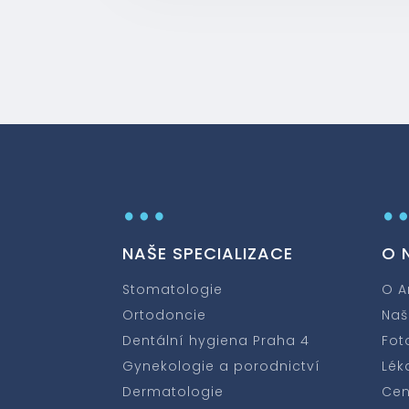
…
NAŠE SPECIALIZACE
O 
Stomatologie
O A
Ortodoncie
Naš
Dentální hygiena Praha 4
Fot
Gynekologie a porodnictví
Lék
Dermatologie
Cen