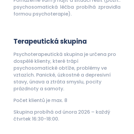
Pomůžeme vám ji najít a situaci řešit (pozn.:
psychosomatická léčba probíhá zpravidla
formou psychoterapie).
Terapeutická skupina
Psychoterapeutická skupina je určena pro
dospělé klienty, které trápí
psychosomatické obtíže, problémy ve
vztazích. Panické, úzkostné a depresivní
stavy, únava a ztráta smyslu, pocity
prázdnoty a samoty.
Počet klientů je max. 8
Skupina probíhá od února 2026 – každý
čtvrtek 16:30-18:00.