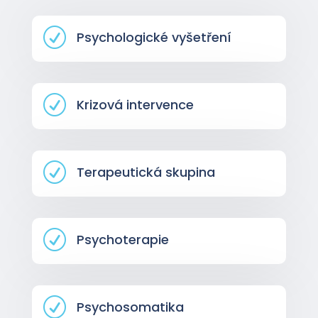
R
Psychologické vyšetření
R
Krizová intervence
R
Terapeutická skupina
R
Psychoterapie
R
Psychosomatika